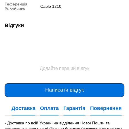
Референція
Cable 1210
Виробника
Відгуки
Додайте перший відгук
Написати відгук
Доставка
Оплата
Гарантія
Повернення
- Доставка по всій Україні на відділення Нової Пошти та
адресно кур'єром до під'їзду чи будинку (виключно за рахунок