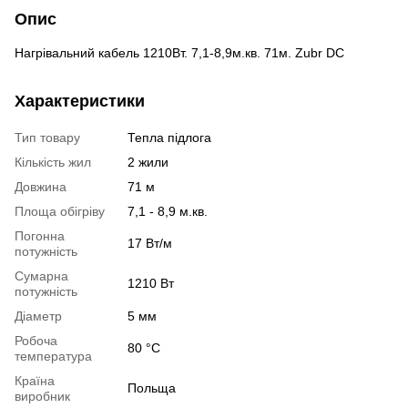
Опис
Нагрівальний кабель 1210Вт. 7,1-8,9м.кв. 71м. Zubr DC
Характеристики
Тип товару
Тепла підлога
Кількість жил
2 жили
Довжина
71 м
Площа обігріву
7,1 - 8,9 м.кв.
Погонна
17 Вт/м
потужність
Сумарна
1210 Вт
потужність
Діаметр
5 мм
Робоча
​​80 °С
температура
Країна
Польща
виробник