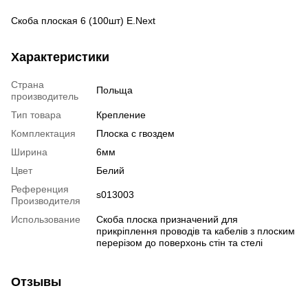
Скоба плоская 6 (100шт) E.Next
Характеристики
Страна
Польща
производитель
Тип товара
Крепление
Комплектация
Плоска с гвоздем
Ширина
6мм
Цвет
Белий
Референция
s013003
Производителя
Использование
Скоба плоска призначений для
прикріплення проводів та кабелів з плоским
перерізом до поверхонь стін та стелі
Отзывы