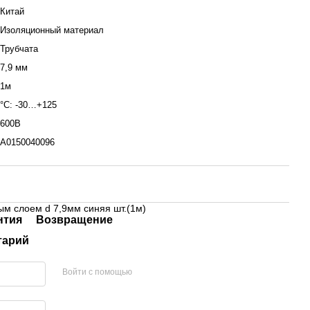
Китай
Изоляционный материал
Трубчата
7,9 мм
1м
°С: -30…+125
600В
A0150040096
ым слоем d 7,9мм синяя шт.(1м)
нтия
Возвращение
тарий
Войти с помощью