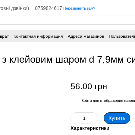
овні дзвінки)
0759824617
Перезвонить вам?
врат
Контактная информация
Адреса магазинов
Пользовател
з клейовим шаром d 7,9мм си
56.00 грн
Войти
для отображения накопи
%
Купить
Характеристики