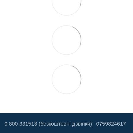
0 800 331513 (безкоштовні дзвінки)
0759824617