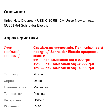
Описание
Unica New Сил.роз + USB-С 10,5Вт 2М Unica New антрацит
NU301754 Schneider Electric
Характеристики
Умови
Спеціальна пропозиція: При купівлі всієї
особливої
продукції Schneider Electric працюють
пропозиції
знижки:
5% — при замовлені від 5 000 грн
10% — при замовлені від 10 000 грн
15% — при замовлені від 15 000 грн
Тип товара
Розетка
Серия
Unica
Комплектация
Механізм
Тип розетки
Розетка
Интерфейс
USB-С
IP защита
IP 20