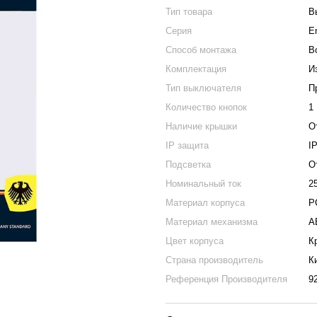
Тип товара
В
Серия
E
Способ монтажа
В
Комплектация
И
Тип выключателя
П
Количество кнопок
1
Наличие крышки
О
IP защита
I
Подсветка
О
Номинальный ток
2
Материал корпуса
Р
Материал механизма
A
Цвет корпуса
К
Страна производитель
К
Референция Производителя
9