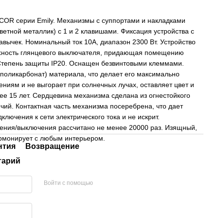
OR серии Emily. Механизмы с суппортами и накладками
ветной металлик) с 1 и 2 клавишами. Фиксация устройства с
вычек. Номинальный ток 10A, диапазон 2300 Вт. Устройство
рхность глянцевого выключателя, придающая помещению
 Степень защиты IP20. Оснащен безвинтовыми клеммами.
(поликарбонат) материала, что делает его максимально
ниям и не выгорает при солнечных лучах, оставляет цвет и
ее 15 лет. Сердцевина механизма сделана из огнестойкого
чий. Контактная часть механизма посеребрена, что дает
лючения к сети электрического тока и не искрит.
ения/выключения рассчитано не менее 20000 раз. Изящный,
армонирует с любым интерьером.
нтия
Возвращение
тарий
Войти с помощью