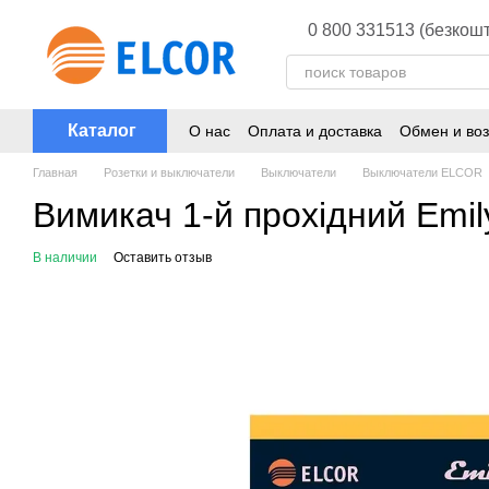
Перейти к основному контенту
0 800 331513 (безкошт
Каталог
О нас
Оплата и доставка
Обмен и воз
Главная
Розетки и выключатели
Выключатели
Выключатели ELCOR
Вимикач 1-й прохідний Emi
В наличии
Оставить отзыв