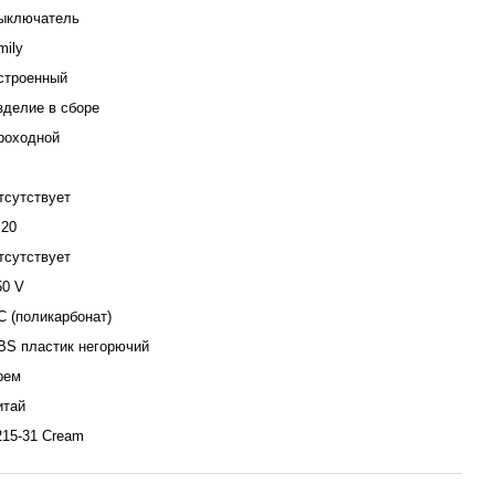
ыключатель
mily
строенный
зделие в сборе
роходной
тсутствует
P20
тсутствует
50 V
С (поликарбонат)
BS пластик негорючий
рем
итай
215-31 Cream