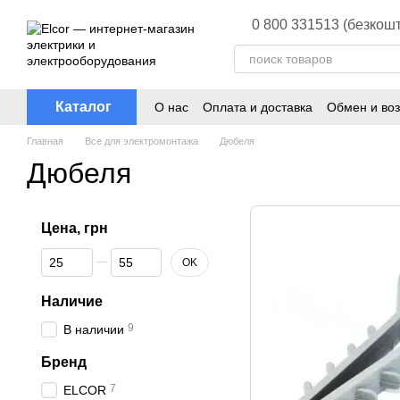
Перейти к основному контенту
0 800 331513 (безкошт
Каталог
О нас
Оплата и доставка
Обмен и воз
Главная
Все для электромонтажа
Дюбеля
Дюбеля
Цена, грн
От Цена, грн
До Цена, грн
OK
Наличие
9
В наличии
Бренд
7
ELCOR