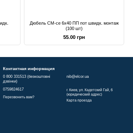
идк.
Дюбель СМ-сe 6x40 ПП пот швидк. монтаж
(100 шт)
55.00 грн
Контактная информация
0 800 331513 (безкоштовні
nib@elcor.ua
дзвінки)
0759824617
г. Киев, ул. Кадетский Гай, 6
(юридический адрес)
Перезвонить вам?
Карта проезда