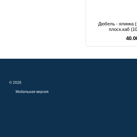
Дюбель - ялинка 
плоск.каб (
40.0
© 2026
Мобильная версия