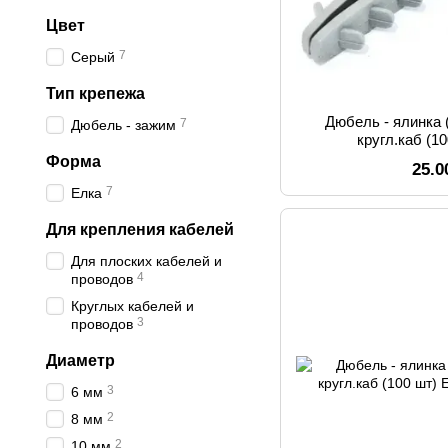
Цвет
7
Серый
Тип крепежа
Дюбель - ялинка 
7
Дюбель - зажим
кругл.каб (
Форма
25.0
7
Елка
Для крепления кабелей
Для плоских кабелей и
4
проводов
Круглых кабелей и
3
проводов
Диаметр
3
6 мм
2
8 мм
2
10 мм