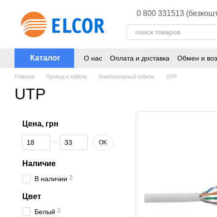
Перейти к основному контенту
0 800 331513 (безкошт
Каталог
О нас
Оплата и доставка
Обмен и воз
Главная
Провод и кабель
Компьютерный кабель
UTP
UTP
Цена, грн
От Цена, грн
До Цена, грн
OK
Наличие
2
В наличии
Цвет
2
Белый