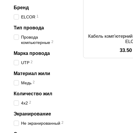
Бренд
1
ELCOR
Тип провода
Кабель комп'ютерний 
Провода
EL
2
компьютерные
33.50
Марка провода
2
UTP
Материал жили
2
Медь
Количество жил
2
4х2
Экранирование
2
Не экранированный