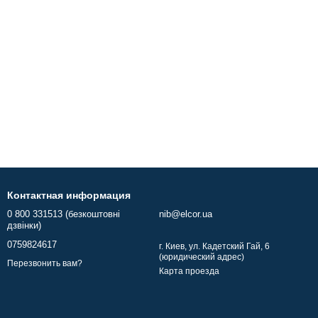
Контактная информация
0 800 331513 (безкоштовні
nib@elcor.ua
дзвінки)
0759824617
г. Киев, ул. Кадетский Гай, 6
(юридический адрес)
Перезвонить вам?
Карта проезда