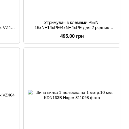
Утримувач з клемами PE/N:
х VZ461
16хN+14xPE/4xN+4xPE для 2 рядних
VZ462 Hager
495.00 грн