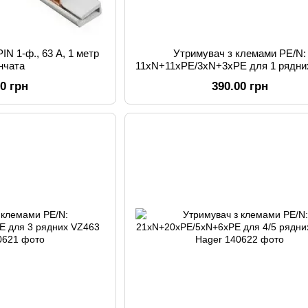
IN 1-ф., 63 А, 1 метр
Утримувач з клемами PE/N:
інчата
11хN+11xPE/3xN+3xPE для 1 рядни
Hager
00 грн
390.00 грн