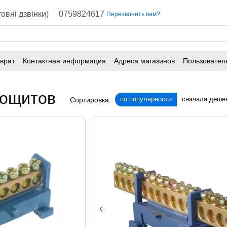
овні дзвінки)
0759824617
Перезвонить вам?
врат
Контактная информация
Адреса магазинов
Пользовател
рощитов
по популярности
сначала деше
Сортировка: