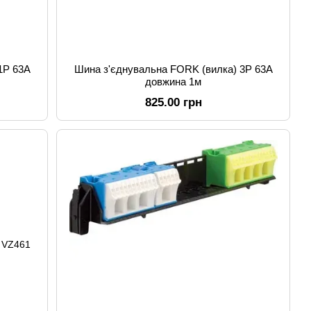
1Р 63А
Шина з'єднувальна FORK (вилка) 3Р 63А
довжина 1м
825.00 грн