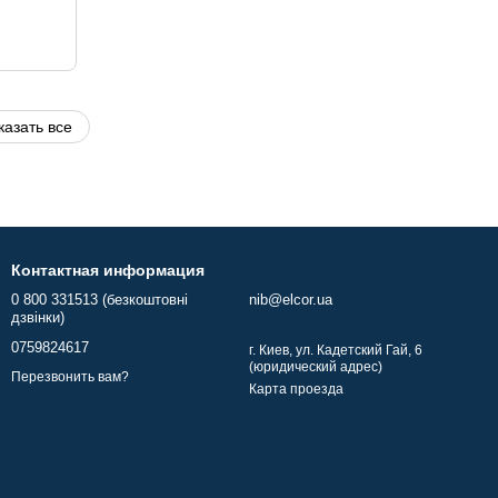
казать все
Контактная информация
0 800 331513 (безкоштовні
nib@elcor.ua
дзвінки)
0759824617
г. Киев, ул. Кадетский Гай, 6
(юридический адрес)
Перезвонить вам?
Карта проезда