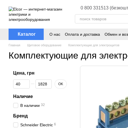
Перейти к основному контенту
0 800 331513 (безкошт
Каталог
О нас
Оплата и доставка
Обмен и воз
Главная
Щитовое оборудование
Комплектующие для электрощитов
Комплектующие для элект
Цена, грн
От Цена, грн
До Цена, грн
OK
Наличие
32
В наличии
Бренд
6
Schneider Electric