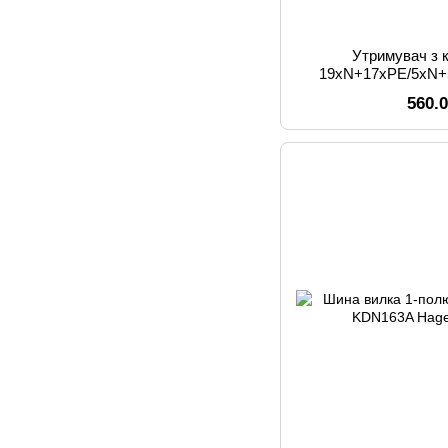
Утримувач з 
19хN+17xPE/5xN+
VZ463
560.