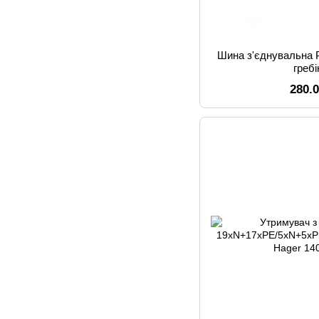
Шина з'єднувальна P
греб
280.