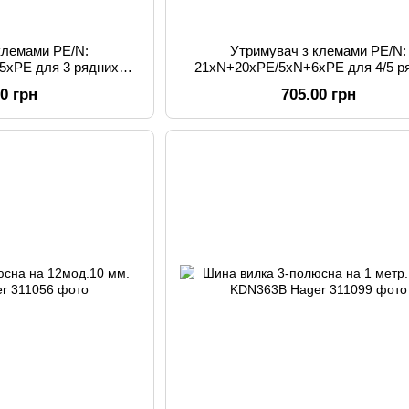
клемами PE/N:
Утримувач з клемами PE/N:
5xPE для 3 рядних
21хN+20xPE/5xN+6xPE для 4/5 р
 Hager
VZ464 Hager
00 грн
705.00 грн