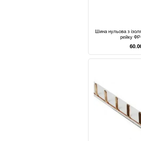
Шина нульова з ізоля
рейку ФР
60.0