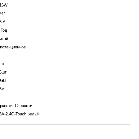
16W
P44
8 А
 Год
итай
истанционное
шт
6шт
RGB
5м
ркости, Скорости
8А-2.4G-Touch белый