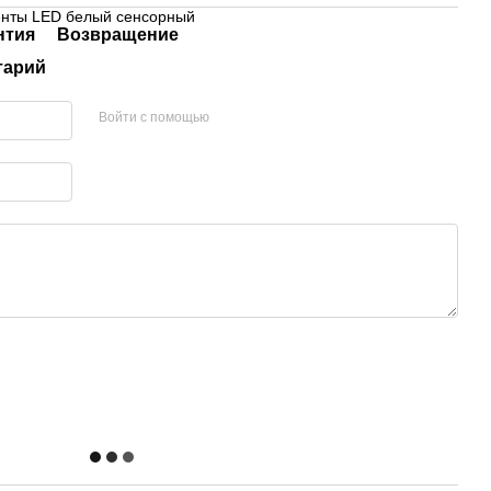
ленты LED белый сенсорный
нтия
Возвращение
тарий
Войти с помощью