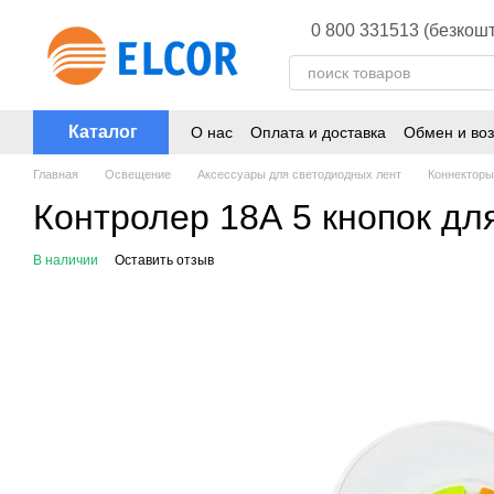
Перейти к основному контенту
0 800 331513 (безкошт
Каталог
О нас
Оплата и доставка
Обмен и воз
Главная
Освещение
Аксессуары для светодиодных лент
Коннекторы
Контролер 18А 5 кнопок для
В наличии
Оставить отзыв