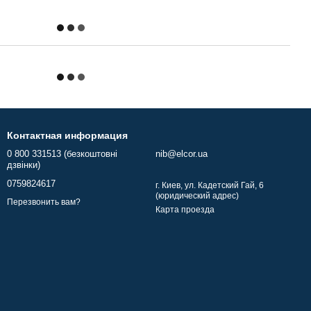
Контактная информация
0 800 331513 (безкоштовні
nib@elcor.ua
дзвінки)
0759824617
г. Киев, ул. Кадетский Гай, 6
(юридический адрес)
Перезвонить вам?
Карта проезда