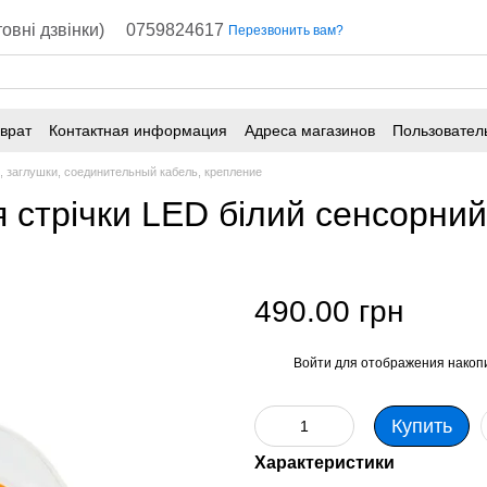
овні дзвінки)
0759824617
Перезвонить вам?
врат
Контактная информация
Адреса магазинов
Пользовател
, заглушки, соединительный кабель, крепление
 стрічки LED білий сенсорний
490.00 грн
Войти
для отображения накопи
%
Купить
Характеристики