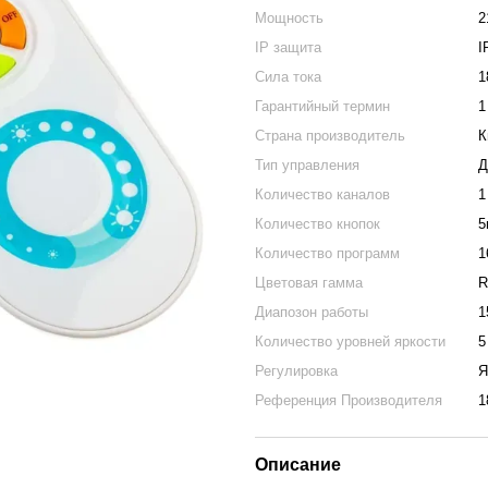
Мощность
2
IP защита
I
Сила тока
1
Гарантийный термин
1
Страна производитель
К
Тип управления
Д
Количество каналов
1
Количество кнопок
5
Количество программ
1
Цветовая гамма
Диапозон работы
1
Количество уровней яркости
5
Регулировка
Я
Референция Производителя
1
Описание