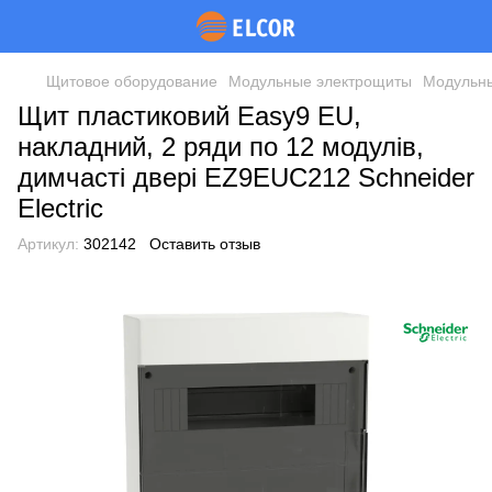
Щитовое оборудование
Модульные электрощиты
Модульны
Щит пластиковий Easy9 EU,
накладний, 2 ряди по 12 модулів,
димчасті двері EZ9EUC212 Schneider
Electric
Артикул:
302142
Оставить отзыв