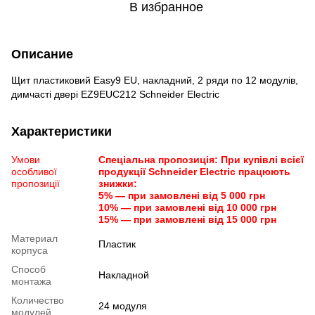
В избранное
Описание
Щит пластиковий Easy9 EU, накладний, 2 ряди по 12 модулів,
димчасті двері EZ9EUC212 Schneider Electric
Характеристики
Умови
Спеціальна пропозиція: При купівлі всієї
особливої
продукції Schneider Electric працюють
пропозиції
знижки:
5% — при замовлені від 5 000 грн
10% — при замовлені від 10 000 грн
15% — при замовлені від 15 000 грн
Материал
Пластик
корпуса
Способ
Накладной
монтажа
Количество
24 модуля
модулей