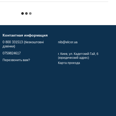
Контактная информация
0 800 331513 (безкоштовні
nib@elcor.ua
дзвінки)
0759824617
г. Киев, ул. Кадетский Гай, 6
(юридический адрес)
Перезвонить вам?
Карта проезда