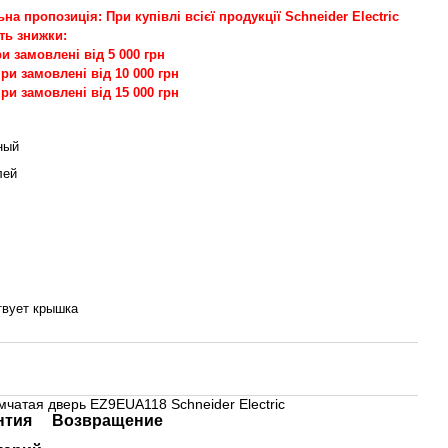
на пропозиція: При купівлі всієї продукції Schneider Electric
ь знижки:
и замовлені від 5 000 грн
ри замовлені від 10 000 грн
ри замовлені від 15 000 грн
ный
лей
твует крышка
чатая дверь EZ9EUA118 Schneider Electric
нтия
Возвращение