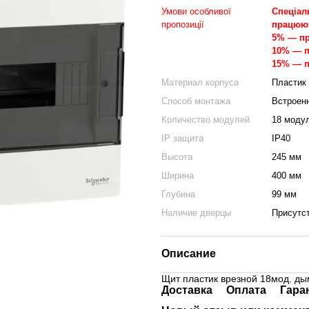
Умови особливої
Спеціаль
пропозиції
працюют
5% — пр
10% — п
15% — п
Материал корпуса
Пластик
Способ монтажа
Встроен
Количество модулей
18 моду
IP защита
IP40
Высота
245 мм
Ширина
400 мм
Глубина
99 мм
Наличие дверцы
Присутс
Описание
Щит пластик врезной 18мод. дым
Доставка
Оплата
Гара