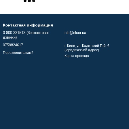
Контактная информация
0 800 331513 (безкоштовні
nib@elcor.ua
дзвінки)
0759824617
г. Киев, ул. Кадетский Гай, 6
(юридический адрес)
Перезвонить вам?
Карта проезда