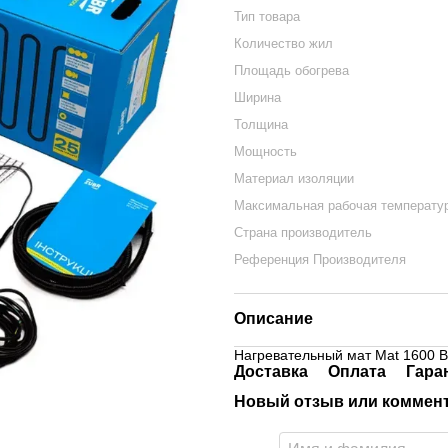
Тип товара
Количество жил
Площадь обогрева
Ширина
Толщина
Мощность
Материал изоляции
Максимальная рабочая температу
Страна производитель
Референция Производителя
Описание
Нагревательный мат Mat 1600 Вт
Доставка
Оплата
Гара
Новый отзыв или коммен