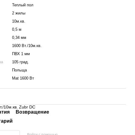
Теплый пол
2 жилы
10м.кв.
0,5 м
0,34 мм
1600 Вт./10м.кв.
ПВХ 1 мм
ра
105 град.
Польща
Mat 1600 Вт
./10м.кв. Zubr DC
нтия
Возвращение
тарий
Войти с помощью