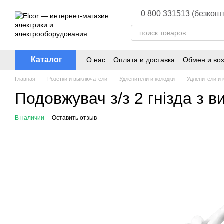
Перейти к основному контенту
0 800 331513 (безкошт
Каталог
О нас
Оплата и доставка
Обмен и воз
Главная
Розетки и выключатели
Удленители и колодки
Удленители и 
Подовжувач з/з 2 гнізда з в
В наличии
Оставить отзыв