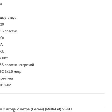
 м
рисутствует
Р20
BS пластик
0Гц
6А
50В
500Вт
BS пластик негорючий
ВС 3х1,0 медь
уреччина
0118202
 2 входа 2 метра (Белый) (Multi-Let) VI-KO