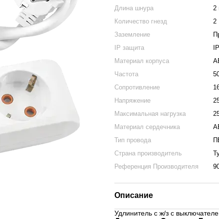
Длина шнура
2
Количество гнезд
2
Заземление
П
IP защита
І
Материал корпуса
A
Частота
5
Сопротивление
1
Напряжение
2
Максимальная нагрузка
2
Материал сердечника
A
Тип провода
П
Страна производитель
Т
Референция Производителя
9
Описание
Удлинитель с ж/з с выключателем