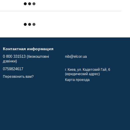
Контактная информация
0 800 331513 (безкоштовні
nib@elcor.ua
дзвінки)
0759824617
г. Киев, ул. Кадетский Гай, 6
(юридический адрес)
Перезвонить вам?
Карта проезда