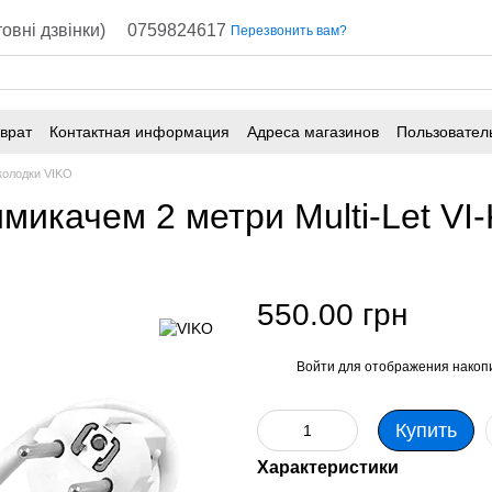
овні дзвінки)
0759824617
Перезвонить вам?
врат
Контактная информация
Адреса магазинов
Пользовател
колодки VIKO
имикачем 2 метри Multi-Let VI
550.00 грн
Войти
для отображения накопи
%
Купить
Характеристики