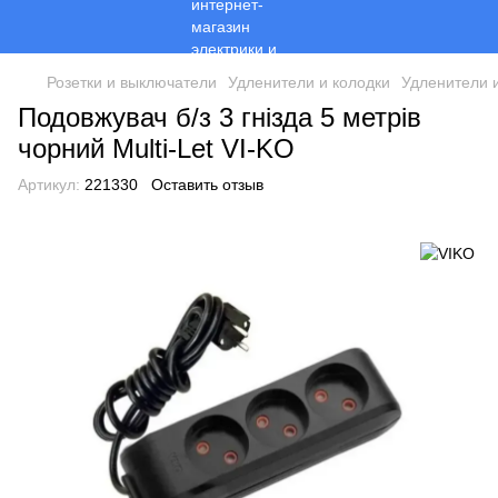
Розетки и выключатели
Удленители и колодки
Удленители 
Подовжувач б/з 3 гнізда 5 метрів
чорний Multi-Let VI-KO
Артикул:
221330
Оставить отзыв