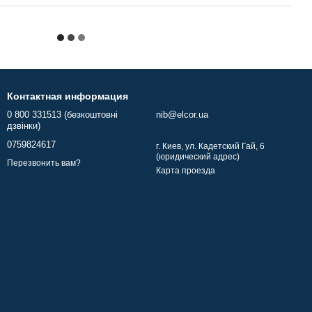
Контактная информация
0 800 331513 (безкоштовні
nib@elcor.ua
дзвінки)
0759824617
г. Киев, ул. Кадетский Гай, 6
(юридический адрес)
Перезвонить вам?
Карта проезда