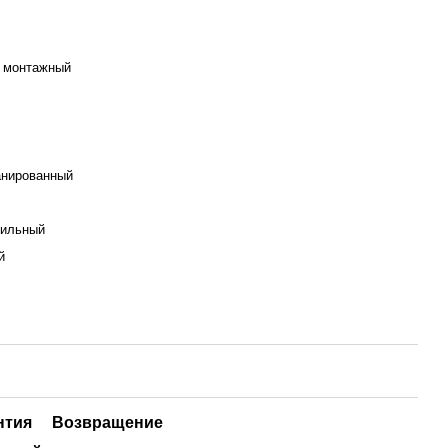
 монтажный
анированный
ильный
й
нтия
Возвращение