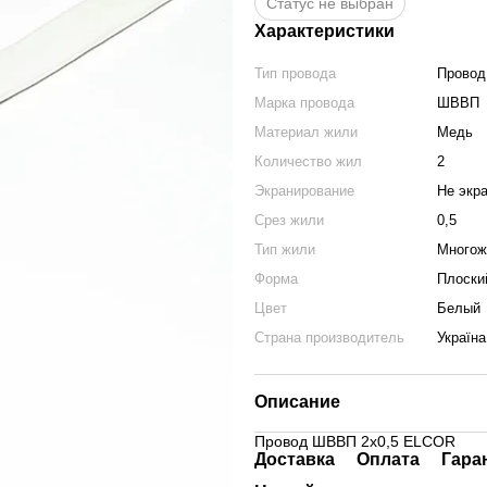
Статус не выбран
Характеристики
Тип провода
Провод
Марка провода
ШВВП
Материал жили
Медь
Количество жил
2
Экранирование
Не экр
Срез жили
0,5
Тип жили
Многож
Форма
Плоски
Цвет
Белый
Страна производитель
Україна
Описание
Провод ШВВП 2х0,5 ELCOR
Доставка
Оплата
Гара