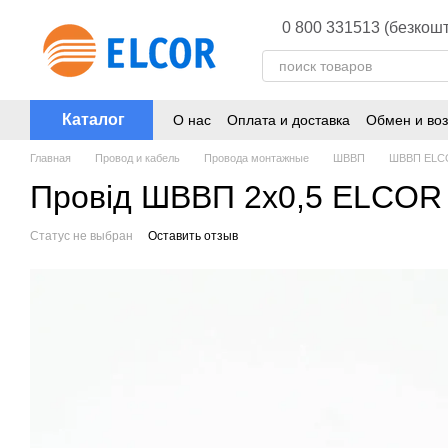
Перейти к основному контенту
0 800 331513 (безкошт
Каталог
О нас
Оплата и доставка
Обмен и воз
Главная
Провод и кабель
Провода монтажные
ШВВП
ШВВП ELC
Провід ШВВП 2х0,5 ELCOR
Статус не выбран
Оставить отзыв