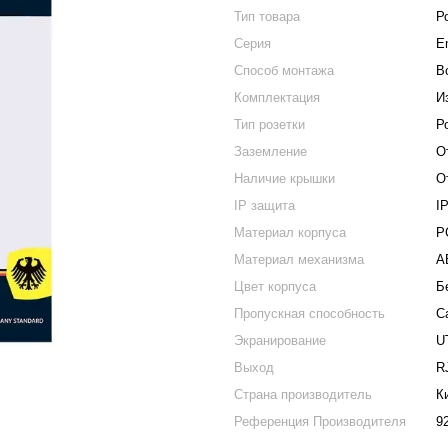
Тип товара
Р
Серия
E
Способ монтажа
В
Комплектация
И
Тип розетки
Р
Заземление
О
Наличие крышки
О
IP защита
I
Материал корпуса
Р
Материал механизма
A
Цвет корпуса
Б
Пропускная способность
C
Экранирование
U
Выход
R
Страна производитель
К
Референция Производителя
9