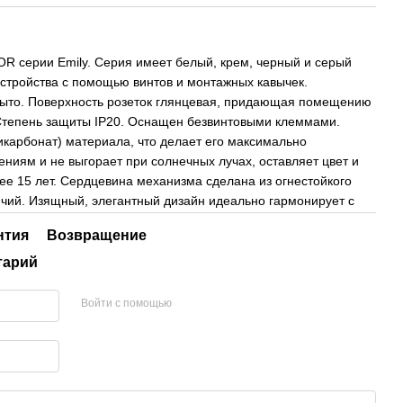
 серии Emily. Серия имеет белый, крем, черный и серый
устройства с помощью винтов и монтажных кавычек.
рыто. Поверхность розеток глянцевая, придающая помещению
 Степень защиты IP20. Оснащен безвинтовыми клеммами.
икарбонат) материала, что делает его максимально
ниям и не выгорает при солнечных лучах, оставляет цвет и
ее 15 лет. Сердцевина механизма сделана из огнестойкого
чий. Изящный, элегантный дизайн идеально гармонирует с
нтия
Возвращение
тарий
Войти с помощью