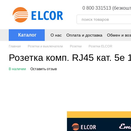
Перейти к основному контенту
0 800 331513 (безкошт
Каталог
О нас
Оплата и доставка
Обмен и воз
Главная
Розетки и выключатели
Розетки
Розетки ELCOR
Розетка комп. RJ45 кат. 5
В наличии
Оставить отзыв