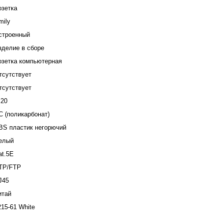
озетка
mily
строенный
зделие в сборе
озетка компьютерная
тсутствует
тсутствует
P20
С (поликарбонат)
BS пластик негорючий
елый
at.5E
TP/FTP
J45
итай
215-61 White