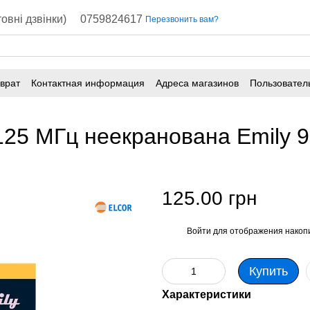
овні дзвінки)
0759824617
Перезвонить вам?
врат
Контактная информация
Адреса магазинов
Пользовател
e 125 МГц неекранована Emily
125.00 грн
Войти
для отображения накопи
%
Купить
Характеристики