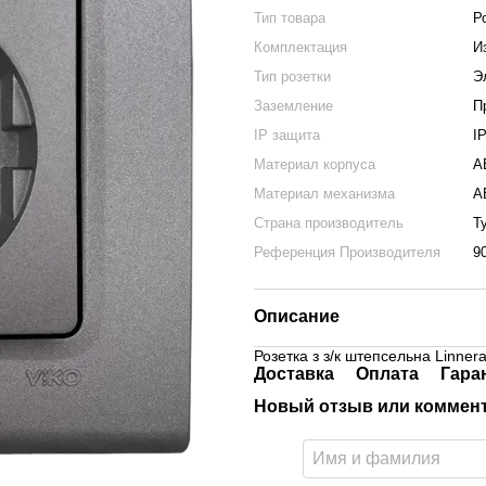
Тип товара
Р
Комплектация
И
Тип розетки
Э
Заземление
П
IP защита
I
Материал корпуса
A
Материал механизма
A
Страна производитель
Т
Референция Производителя
9
Описание
Розетка з з/к штепсельна Linner
Доставка
Оплата
Гара
Новый отзыв или коммен