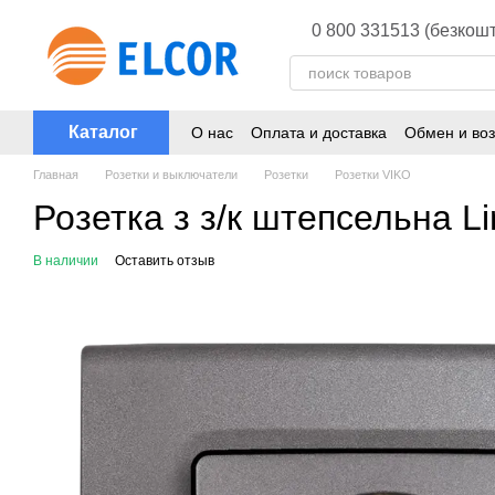
Перейти к основному контенту
0 800 331513 (безкошт
Каталог
О нас
Оплата и доставка
Обмен и воз
Главная
Розетки и выключатели
Розетки
Розетки VIKO
Розетка з з/к штепсельна L
В наличии
Оставить отзыв