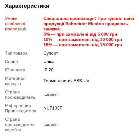
Характеристики
Умови
Спеціальна пропозиція: При купівлі всієї
особливої
продукції Schneider Electric працюють
пропозиції
знижки:
5% — при замовлені від 5 000 грн
10% — при замовлені від 10 000 грн
15% — при замовлені від 15 000 грн
Тип товара
Супорт
Серия
Unica
IP защита
IP 20
Материал
Термопластик ABS-UV
корпуса
Страна
Іспанія
производитель
Референция
NU7103P
Производителя
Страна
производитель
Іспанія
коробки