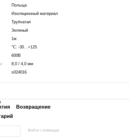
Польща
Изоляционный материал
Трубчатая
Зеленый
1м
°С: -30…+125
600В
ки
8,0 / 4,0 мм
s024016
я
нтия
Возвращение
тарий
Войти с помощью