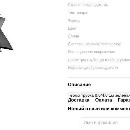
Страна производитель
Тип товара
Форма
Цвет
Длина
Диапазон рабочих температур
Изоляционное напряжение
Диаметры трубки до и после усад
Референция Производителя
Описание
Термо трубка 8,0/4,0 1м зелена
Доставка
Оплата
Гара
Новый отзыв или коммен