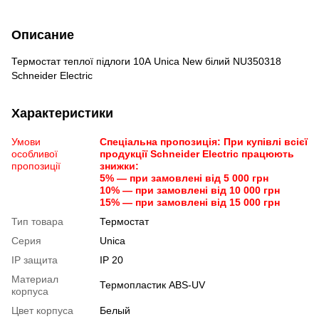
Описание
Термостат теплої підлоги 10А Unica New білий NU350318
Schneider Electric
Характеристики
Умови
Спеціальна пропозиція: При купівлі всієї
особливої
продукції Schneider Electric працюють
пропозиції
знижки:
5% — при замовлені від 5 000 грн
10% — при замовлені від 10 000 грн
15% — при замовлені від 15 000 грн
Тип товара
Термостат
Серия
Unica
IP защита
IP 20
Материал
Термопластик ABS-UV
корпуса
Цвет корпуса
Белый