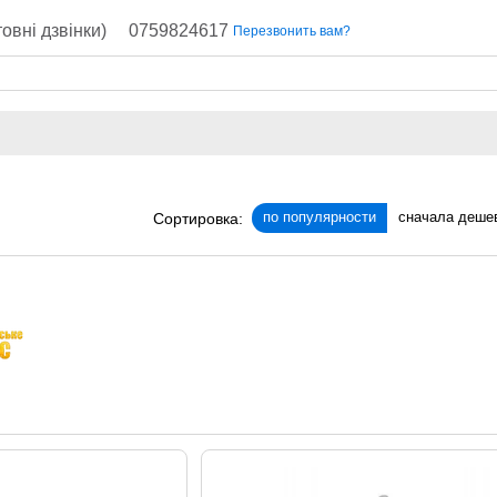
овні дзвінки)
0759824617
Перезвонить вам?
по популярности
сначала деше
Сортировка: