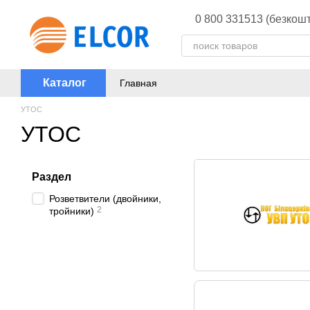
Перейти к основному контенту
0 800 331513 (безкошт
Каталог
Главная
УТОС
УТОС
Раздел
Розветвители (двойники,
2
тройники)