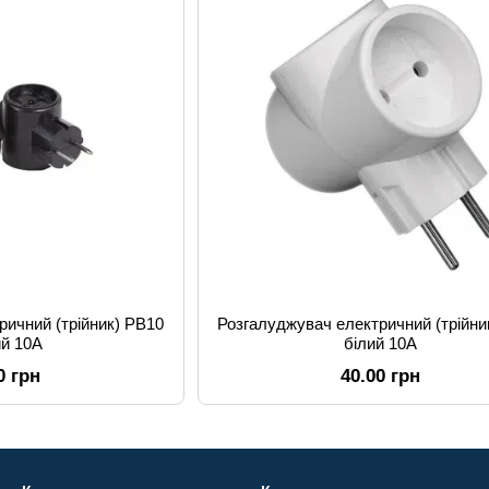
ричний (трійник) РВ10
Розгалуджувач електричний (трійни
ий 10А
білий 10А
0 грн
40.00 грн