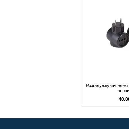
Розгалуджувач елект
чорн
40.0