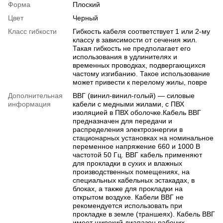
Форма
Плоский
Цвет
Черный
Класс гибкости
Гибкость кабеля соответствует 1 или 2-му
классу в зависимости от сечения жил.
Такая гибкость не предполагает его
использования в удлинителях и
временных проводках, подвергающихся
частому изгибанию. Такое использование
может привести к перелому жилы, повре
Дополнительная
ВВГ (винил-винил-голый) — силовые
информация
кабели с медными жилами, с ПВХ
изоляцией в ПВХ оболочке.Кабель ВВГ
предназначен для передачи и
распределения электроэнергии в
стационарных установках на номинальное
переменное напряжение 660 и 1000 В
частотой 50 Гц. ВВГ кабель применяют
для прокладки в сухих и влажных
производственных помещениях, на
специальных кабельных эстакадах, в
блоках, а также для прокладки на
открытом воздухе. Кабели ВВГ не
рекомендуется использовать при
прокладке в земле (траншеях). Кабель ВВГ
имеет широкий диапазон рабочих