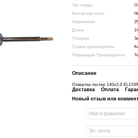
Тип товара
О
Контактная часть
Н
Напряжение
2
Длина
1
Толщина
3
Страна производитель
К
Референция Производителя
T
Описание
Отвертка-тестер 140х3,0 ELCO
Доставка
Оплата
Гара
Новый отзыв или коммен