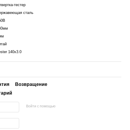
твертка-тестер
ержавеющая сталь
50В
40мм
мм
итай
ester 140х3.0
R
нтия
Возвращение
тарий
Войти с помощью