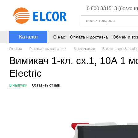
Перейти к основному контенту
0 800 331513 (безкошт
Каталог
О нас
Оплата и доставка
Обмен и воз
Главная
Розетки и выключатели
Выключатели
Выключатели Schneider
Вимикач 1-кл. сх.1, 10А 1 
Electric
В наличии
Оставить отзыв