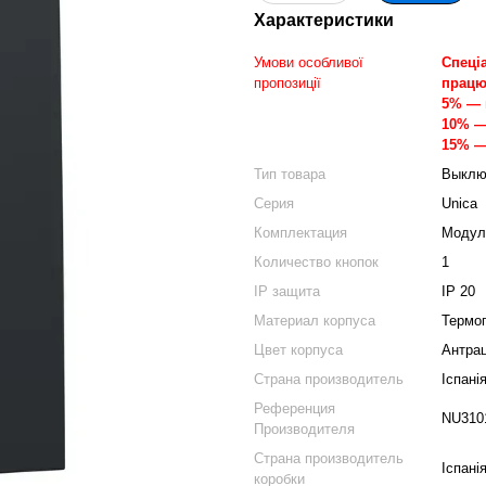
Характеристики
Умови особливої
Спеціа
пропозиції
працю
5% — 
10% —
15% —
Тип товара
Выклю
Серия
Unica
Комплектация
Модул
Количество кнопок
1
IP защита
IP 20
Материал корпуса
Термо
Цвет корпуса
Антра
Страна производитель
Іспані
Референция
NU310
Производителя
Страна производитель
Іспані
коробки