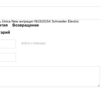
ь Unica New антрацит NU310154 Schneider Electric
нтия
Возвращение
тарий
Войти с помощью