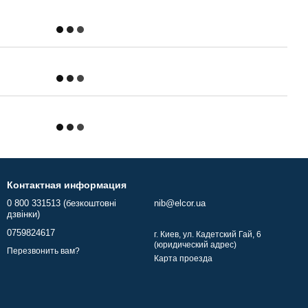
Контактная информация
0 800 331513 (безкоштовні
nib@elcor.ua
дзвінки)
0759824617
г. Киев, ул. Кадетский Гай, 6
(юридический адрес)
Перезвонить вам?
Карта проезда