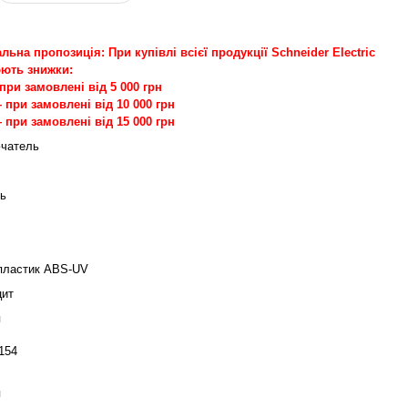
льна пропозиція: При купівлі всієї продукції Schneider Electric
ють знижки:
при замовлені від 5 000 грн
 при замовлені від 10 000 грн
 при замовлені від 15 000 грн
чатель
ь
пластик ABS-UV
цит
я
154
я