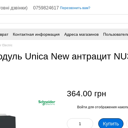
овні дзвінки)
0759824617
Перезвонить вам?
врат
Контактная информация
Адреса магазинов
Пользовател
 Electric
модуль Unica New антрацит N
364.00 грн
Войти
для отображения накопи
%
Купить