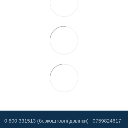
0 800 331513 (безкоштовні дзвінки)
0759824617