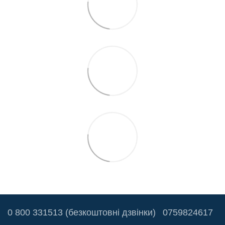
0 800 331513 (безкоштовні дзвінки)
0759824617