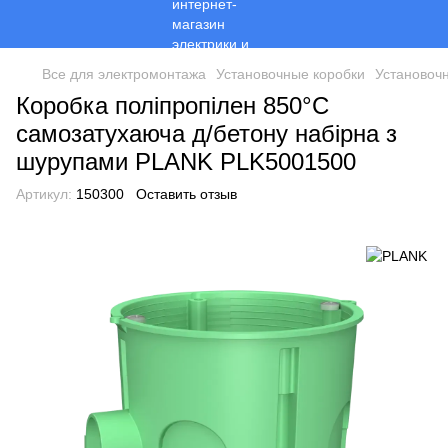
Все для электромонтажа
Установочные коробки
Установоч
Коробка поліпропілен 850°С
самозатухаюча д/бетону набірна з
шурупами PLANK PLK5001500
Артикул:
150300
Оставить отзыв