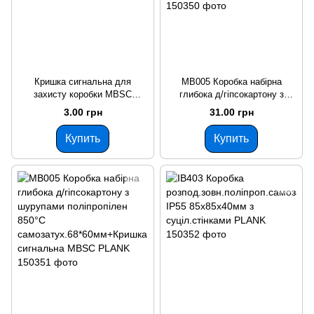
Кришка сигнальна для
MB005 Коробка набірна
захисту коробки MBSC
глибока д/гіпсокартону з
PLANK
шурупами 68*60мм
3.00 грн
31.00 грн
поліпроп.850°С
самозатухаюча PLANK
Купить
Купить