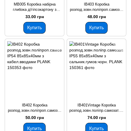
MB005 Коробка набірна
IB403 Коробка
глибока д/гіпсокартону з
розпод.зовн.поліпроп.самозат
шурупами поліпропілен 850°С
ух.850°С IP55 85х85х40мм з
33.00 грн
48.00 грн
самозатух.68*60мм+Кришка
суціл.стінками PLANK
сигнальна MBSC PLANK
Купить
Купить
IB402 Коробка
IB401Vintage Коробка
розпод.зовн.поліпроп.самозат
розпод.зовн.поліпр.самозат.85
ух.850°С IP54 85х85х40мм з
0°С IP55 85х85х40мм з
50.00 грн
74.00 грн
кабел.вводами PLANK
сальник.гумов.чорн. PLANK
Купить
Купить