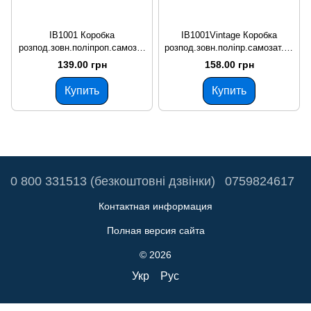
IB1001 Коробка
IB1001Vintage Коробка
розпод.зовн.поліпроп.самозат
розпод.зовн.поліпр.самозат.85
ух.850°С IP54 150х100х60мм з
0°С IP55 150х100х60мм з
139.00 грн
158.00 грн
сальник.гумов. PLANK
сальник.гумов.чорн. PLANK
Купить
Купить
0 800 331513 (безкоштовні дзвінки)
0759824617
Контактная информация
Полная версия сайта
© 2026
Укр
Рус