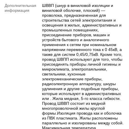
Дополнительная
ШВВП (шнур в виниловой изоляции и
информация
виниловой оболочке, плоский) —
проволока, предназначенная для
строительства сетей электропитания и
освещения в жилых, административных и
промышленных помещениях,
присоединение приборов, машин и
устройств бытового и аналогичного
применения к сетям при номинальном
напряжении переменного тока к 0 45кВ, а
также для систем 0,45/0,75кВ. Кроме того,
провод ШВПП используют для того, чтобы
присоединять приборы личной гигиены и
микроклимата, электропаяльники,
светильники, кухонные
электромеханические приборы,
радиоэлектронную аппаратуру, шнуры
удлинения и другие подобные приборы,
которые используют в административных
или . Жила медная, 5-го класса гибкости.
Провод ШВВП состоит из медной
многопроволочной жилы круглой
формы.Изоляция провода как и оболочка
из ПВХ пластиката. Жилы расположены
параллельно и изолированы между собой.
Максимальная температура