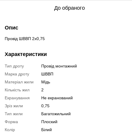
До обраного
Опис
Провід ШВВП 2х0,75
Характеристики
Тип дроту
Провід монтажний
Марка дроту
ШВВП
Матеріал жили
Мідь
Кількість жил
2
Екранування
Не екранований
Зріз жили
0,75
Тип жили
Багатожильний
Форма
Плоский
Колір
Білий