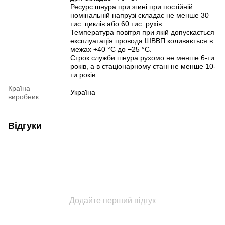
Ресурс шнура при згині при постійній
номінальній напрузі складає не менше 30
тис. циклів або 60 тис. рухів.
Температура повітря при якій допускається
експлуатація провода ШВВП коливається в
межах +40 °C до −25 °C.
Строк служби шнура рухомо не менше 6-ти
років, а в стаціонарному стані не менше 10-
ти років.
Країна
Україна
виробник
Відгуки
Додайте перший відгук