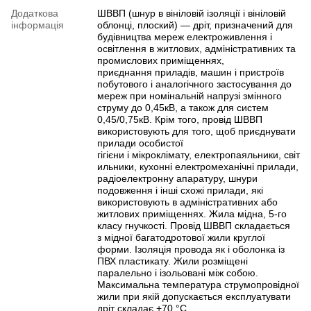
Додаткова
ШВВП (шнур в вініловій ізоляції і вініловій
інформація
облонці, плоский) — дріт, призначений для
будівництва мереж електроживлення і
освітлення в житлових, адміністративних та
промислових приміщеннях,
приєднання приладів, машин і пристроїв
побутового і аналогічного застосування до
мереж при номінальній напрузі змінного
струму до 0,45кВ, а також для систем
0,45/0,75кВ. Крім того, провід ШВВП
використовують для того, щоб приєднувати
прилади особистої
гігієни і мікроклімату, електропаяльники, світ
ильники, кухонні електромеханічні прилади,
радіоелектронну апаратуру, шнури
подовження і інші схожі прилади, які
використовують в адміністративних або
житлових приміщеннях. Жила мідна, 5-го
класу гнучкості. Провід ШВВП складається
з мідної багатодротової жили круглої
форми. Ізоляція провода як і оболонка із
ПВХ пластикату. Жили розміщені
паралельно і ізольовані між собою.
Максимальна температура струмопровідної
жили при якій допускається експлуатувати
дріт складає +70 °C.