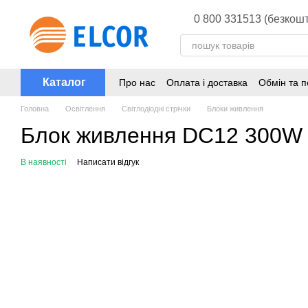
Перейти до основного контенту
0 800 331513 (безкошт
Каталог
Про нас
Оплата і доставка
Обмін та 
Головна
Освітлення
Світлодіодні стрічки
Блоки живлення
Блок живлення DC12 300W 
В наявності
Написати відгук