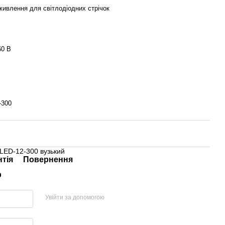
живлення для світлодіодних стрічок
60 В
-300
LED-12-300 вузький
нтія
Повернення
р
Увійти за допомогою