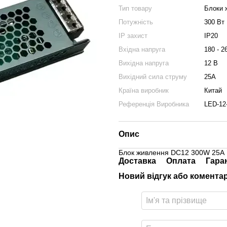
Тип товару
Блоки 
Потужність
300 Вт
IP захист
IP20
Вхідна напруга
180 - 2
Вихідна напруга
12 В
Вихідний сила струму
25А
Країна виробник
Китай
Референція Виробника
LED-12
Опис
Блок живлення DC12 300W 25А 
Доставка
Оплата
Гара
Новий відгук або комента