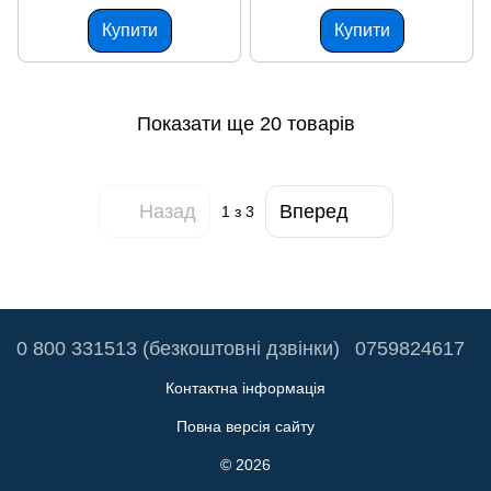
TRIXPE192b 19мм*2м чорна
Купити
Купити
Показати ще 20 товарів
Назад
Вперед
1
з 3
0 800 331513 (безкоштовні дзвінки)
0759824617
Контактна інформація
Повна версія сайту
© 2026