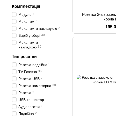
Комплектація
11
Розетка 2-а з заз
Модуль
чорна
2
Механізм
195.
2
Механізм із накладкою
303
Виріб у зборі
Механізм із
35
накладкою
Тип розетки
5
Розетка подвійна
36
ТV Розетка
7
Розетка USB
30
Розетка комп'терна
2
Розетка
1
USB-коннектор
6
Аудіорозетка
25
Подвійна