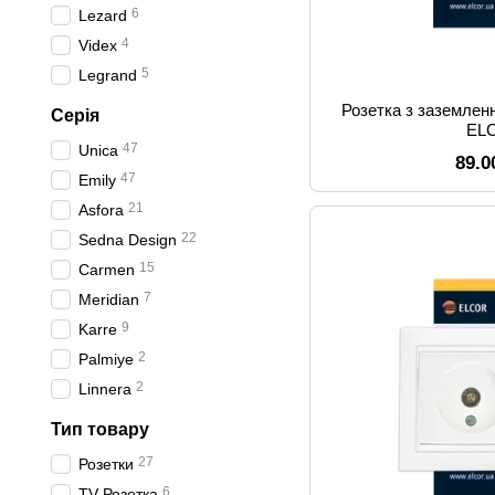
6
Lezard
4
Videx
5
Legrand
Розетка з заземлен
Серія
EL
47
Unica
89.0
47
Emily
21
Asfora
22
Sedna Design
15
Carmen
7
Meridian
9
Karre
2
Palmiye
2
Linnera
Тип товару
27
Розетки
6
ТV Розетка