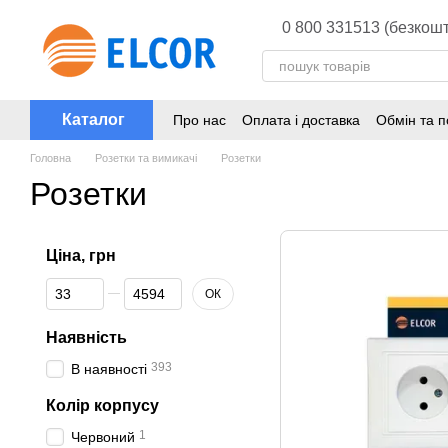
Перейти до основного контенту
0 800 331513 (безкошт
Каталог
Про нас
Оплата і доставка
Обмін та 
Головна
Розетки та вимикачі
Розетки
Розетки
Ціна, грн
Від Ціна, грн
До Ціна, грн
ОК
Наявність
393
В наявності
Колір корпусу
1
Червоний