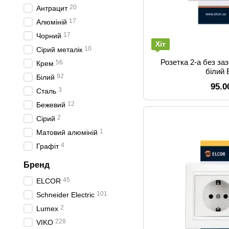
20
Антрацит
17
Алюміній
17
Чорний
Хіт
10
Сірий металік
Розетка 2-а без за
56
Крем
білий
92
Білий
95.0
3
Сталь
12
Бежевий
2
Сірий
1
Матовий алюміній
4
Графіт
Бренд
45
ELCOR
101
Schneider Electric
2
Lumex
228
VIKO