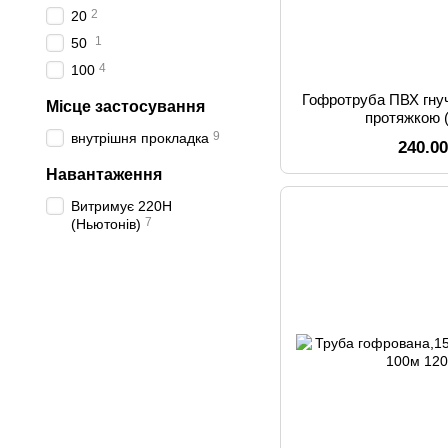
2
20
1
50
4
100
Гофротруба ПВХ гнуч
Місце застосування
протяжкою (
9
внутрішня прокладка
240.0
Навантаження
Витримує 220Н
7
(Ньютонів)