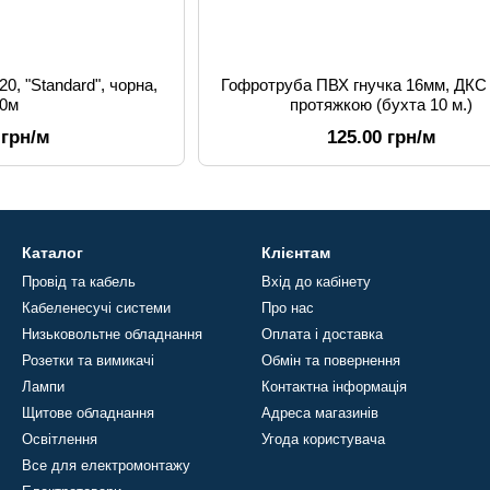
0, "Standard", чорна,
Гофротруба ПВХ гнучка 16мм, ДКС L
00м
протяжкою (бухта 10 м.)
 грн/м
125.00 грн/м
Каталог
Клієнтам
Провід та кабель
Вхід до кабінету
Кабеленесучі системи
Про нас
Низьковольтне обладнання
Оплата і доставка
Розетки та вимикачі
Обмін та повернення
Лампи
Контактна інформація
Щитове обладнання
Адреса магазинів
Освітлення
Угода користувача
Все для електромонтажу