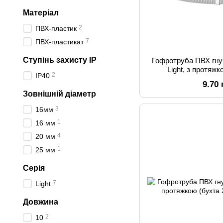
Матеріал
2
ПВХ-пластик
7
ПВХ-пластикат
Ступінь захисту IP
Гофротруба ПВХ гну
Light, з протяжк
2
IP40
9.70
Зовнішній діаметр
3
16мм
1
16 мм
4
20 мм
1
25 мм
Серія
7
Light
Довжина
2
10