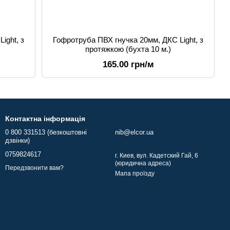
ight, з
Гофротруба ПВХ гнучка 20мм, ДКС Light, з
протяжкою (бухта 10 м.)
165.00 грн/м
Контактна інформація
0 800 331513 (безкоштовні
nib@elcor.ua
дзвінки)
0759824617
г. Киев, вул. Кадетский Гай, 6
(юридична адреса)
Передзвонити вам?
Мапа проїзду