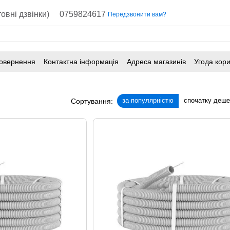
овні дзвінки)
0759824617
Передзвонити вам?
повернення
Контактна інформація
Адреса магазинів
Угода кор
за популярністю
спочатку деш
Сортування: