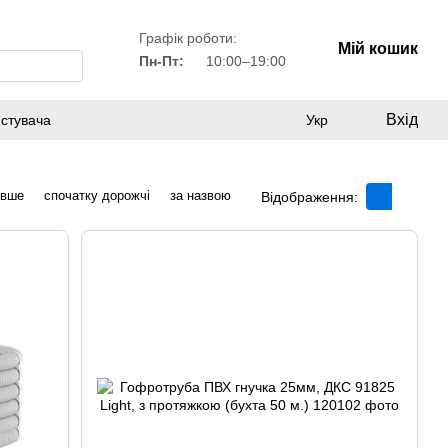
Графік роботи:
Мій кошик
Пн-Пт:
10:00–19:00
Вхід
истувача
Укр
евше
спочатку дорожчі
за назвою
Відображення: