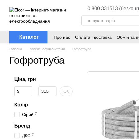
Перейти до основного контенту
0 800 331513 (безкошт
Каталог
Про нас
Оплата і доставка
Обмін та 
Головна
Кабеленесучі системи
Гофротруба
Гофротруба
Ціна, грн
Від Ціна, грн
До Ціна, грн
ОК
Колір
7
Сірий
Бренд
7
ДКС