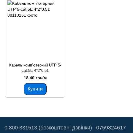
Кабель комп'ютерний UTP 5-
cat.5E 4*2*0,51
18.40 грн/м
Купити
0 800 331513 (безкоштовні дзвінки)
0759824617