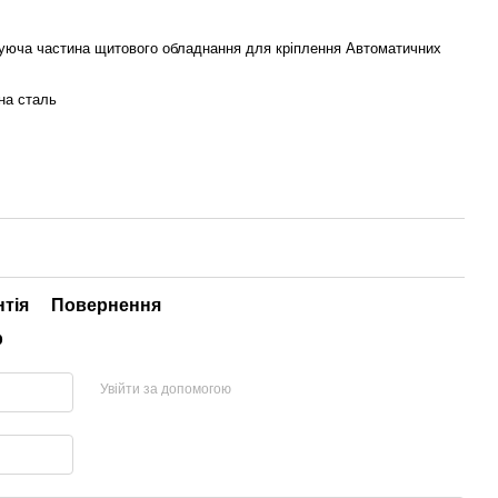
уюча частина щитового обладнання для кріплення Автоматичних
на сталь
нтія
Повернення
р
Увійти за допомогою