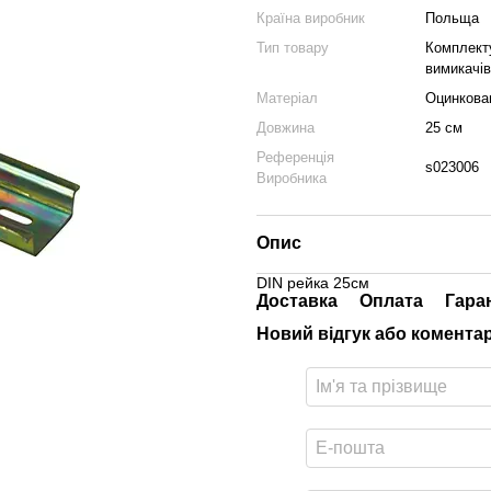
Країна виробник
Польща
Тип товару
Комплект
вимикачів
Матеріал
Оцинкова
Довжина
25 см
Референція
s023006
Виробника
Опис
DIN рейка 25см
Доставка
Оплата
Гара
Новий відгук або комента