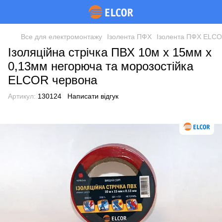
Все для електромонтажу
Ізолента ПФХ
Ізолента ПФХ ELC
Ізоляційна стрічка ПВХ 10м х 15мм х
0,13мм негорюча та морозостійка
ELCOR червона
Артикул:
130124
Написати відгук