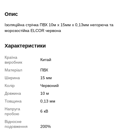
Опис
Ізоляційна стрічка ПВХ 10м х 15мм х 0,13мм негорюча та
морозостійка ELCOR червона
Характеристики
Країна
Китай
виробник
Матеріал
ПВХ
Ширина
15 мм
Колір
Червоний
Довжина
10 м
Товщина
0,13 мм
Напруга
6 кВ
пробою
Відносне
подовження
200%