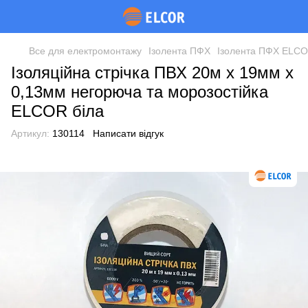
Все для електромонтажу
Ізолента ПФХ
Ізолента ПФХ ELC
Ізоляційна стрічка ПВХ 20м х 19мм х
0,13мм негорюча та морозостійка
ELCOR біла
Артикул:
130114
Написати відгук