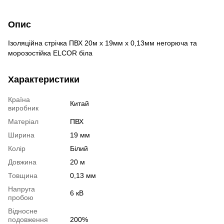
Опис
Ізоляційна стрічка ПВХ 20м х 19мм х 0,13мм негорюча та
морозостійка ELCOR біла
Характеристики
Країна
Китай
виробник
Матеріал
ПВХ
Ширина
19 мм
Колір
Білий
Довжина
20 м
Товщина
0,13 мм
Напруга
6 кВ
пробою
Відносне
подовження
200%