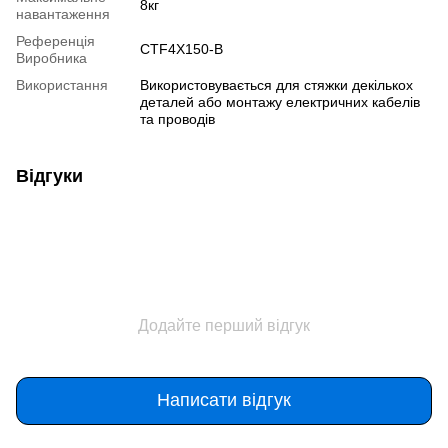
8кг
навантаження
Референція
CTF4X150-B
Виробника
Використання
Використовувається для стяжки декількох
деталей або монтажу електричних кабелів
та проводів
Відгуки
Додайте перший відгук
Написати відгук