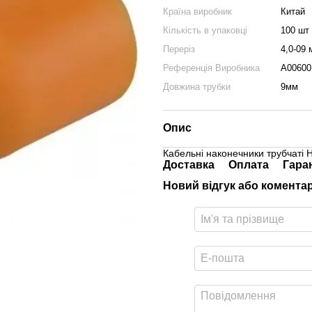
Країна виробник
Китай
Кількість в упаковці
100 шт
Переріз
4,0-09
Референція Виробника
A00600
Довжина трубки
9мм
Опис
Кабельні наконечники трубчаті 
Доставка
Оплата
Гара
Новий відгук або комента