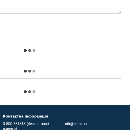
Контактна інформація
0 800 331513 (безкоштовні
nib@elcor.ua
дзвінки)