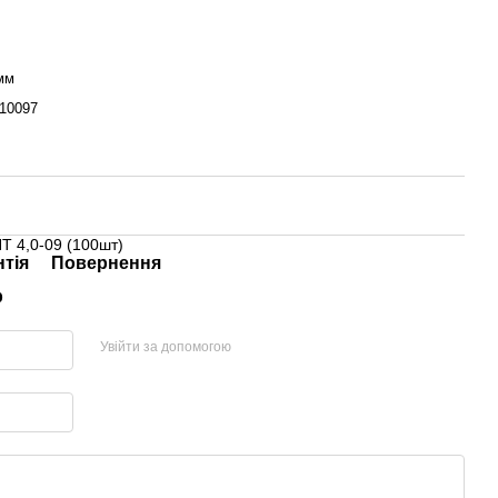
 мм
10097
НТ 4,0-09 (100шт)
нтія
Повернення
р
Увійти за допомогою