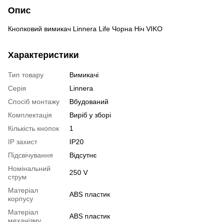
Опис
Кнопковий вимикач Linnera Life Чорна Ніч VIKO
Характеристики
Тип товару
Вимикачі
Серія
Linnera
Спосіб монтажу
Вбудований
Комплектація
Виріб у зборі
Кількість кнопок
1
IP захист
IP20
Підсвічування
Відсутнє
Номінальний
250 V
струм
Матеріал
ABS пластик
корпусу
Матеріал
ABS пластик
механізму