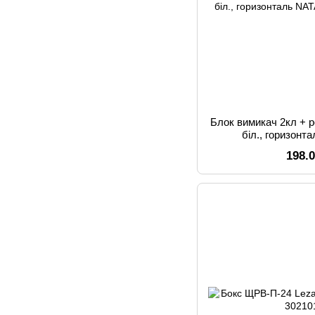
Блок вимикач 2кл + р
біл., горизонт
198.