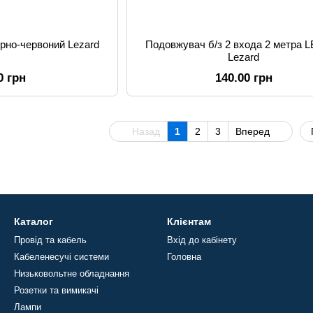
орно-червоний Lezard
Подовжувач б/з 2 входа 2 метра L
Lezard
0 грн
140.00 грн
Назад
1
2
3
Вперед
Каталог
Клієнтам
Провід та кабель
Вхід до кабінету
Кабеленесучі системи
Головна
Низьковольтне обладнання
Розетки та вимикачі
Лампи