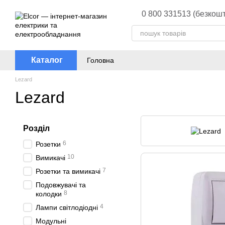
Перейти до основного контенту
0 800 331513 (безкошт
Каталог
Головна
Lezard
Lezard
Розділ
6
Розетки
10
Вимикачі
7
Розетки та вимикачі
Подовжувачі та
8
колодки
4
Лампи світлодіодні
Модульні