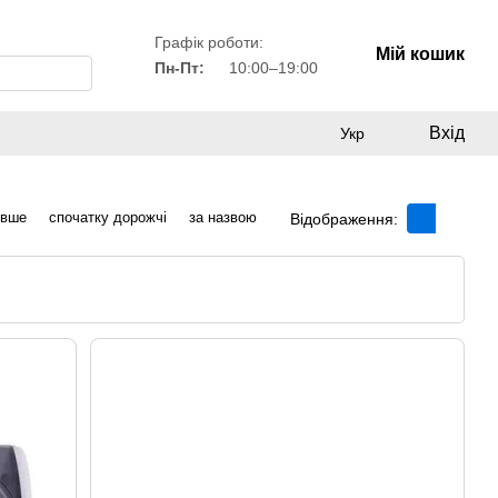
Графік роботи:
Мій кошик
Пн-Пт:
10:00–19:00
Вхід
Укр
евше
спочатку дорожчі
за назвою
Відображення: