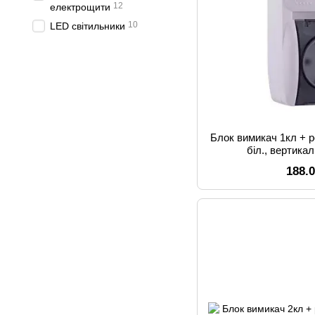
12
електрощити
10
LED світильники
Блок вимикач 1кл + р
біл., вертика
188.