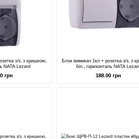
озетка з/з, з кришкою,
Блок вимикач 1кл + розетка з/з, з 
ль NATA Lezard
біл., горизонталь NATA Lezar
00 грн
188.00 грн