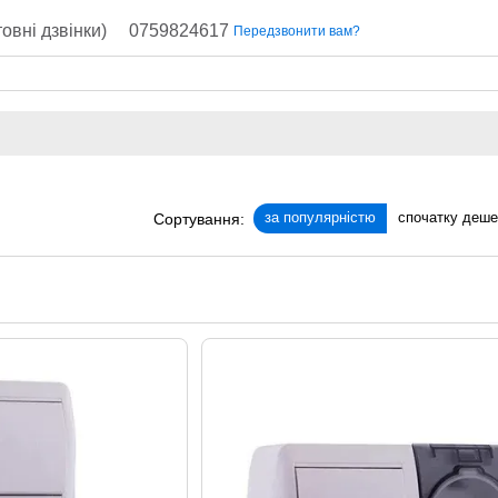
овні дзвінки)
0759824617
Передзвонити вам?
за популярністю
спочатку деш
Сортування: