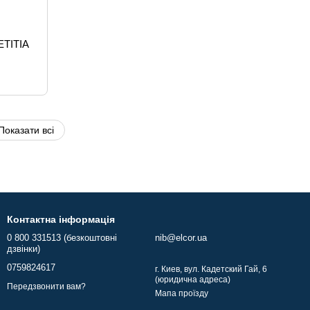
ETITIA
Показати всі
Контактна інформація
0 800 331513 (безкоштовні
nib@elcor.ua
дзвінки)
0759824617
г. Киев, вул. Кадетский Гай, 6
(юридична адреса)
Передзвонити вам?
Мапа проїзду