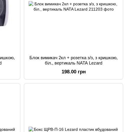
кришкою,
Блок вимикач 2кл + розетка з/з, з кришкою,
d
біл., вертикаль NATA Lezard
198.00 грн