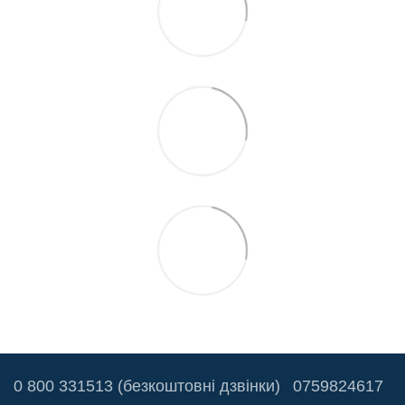
0 800 331513 (безкоштовні дзвінки)
0759824617