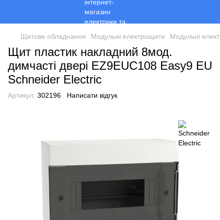
Щитове обладнання
Модульні електрощити
Модульні елект
Щит пластик накладний 8мод.
димчасті двері EZ9EUC108 Easy9 EU
Schneider Electric
Артикул:
302196
Написати відгук