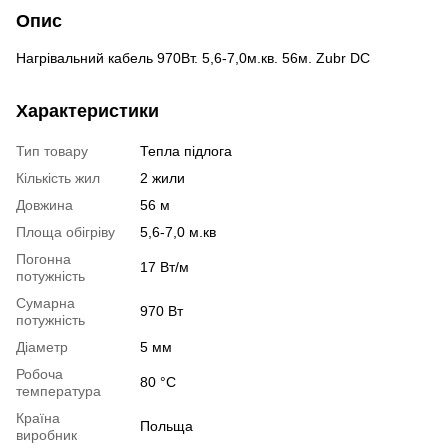
Опис
Нагрівальний кабель 970Вт. 5,6-7,0м.кв. 56м. Zubr DC
Характеристики
Тип товару
Тепла підлога
Кількість жил
2 жили
Довжина
56 м
Площа обігріву
5,6-7,0 м.кв
Погонна
17 Вт/м
потужність
Сумарна
970 Вт
потужність
Діаметр
5 мм
Робоча
​​80 °С
температура
Країна
Польща
виробник