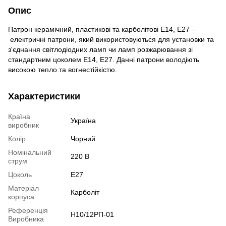
Опис
Патрон керамічний, пластикові та карболітові Е14, Е27 –
електричні патрони, який використовуються для установки та
з'єднання світлодіодних ламп чи ламп розжарювання зі
стандартним цоколем E14, Е27. Данні патрони володіють
високою тепло та вогнестійкістю.
Характеристики
Країна
Україна
виробник
Колір
Чорний
Номінальний
220 В
струм
Цоколь
Е27
Матеріал
Карболіт
корпуса
Референція
Н10/12РП-01
Виробника