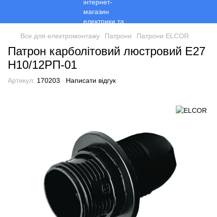
Все для електромонтажу
Патрони
Патрони ELCOR
Патрон карболітовий люстровий E27
Н10/12РП-01
Артикул:
170203
Написати відгук