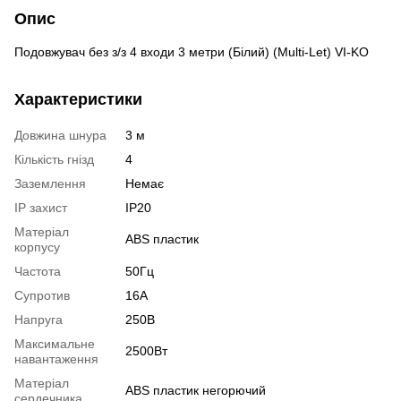
Опис
Подовжувач без з/з 4 входи 3 метри (Білий) (Multi-Let) VI-KO
Характеристики
Довжина шнура
3 м
Кількість гнізд
4
Заземлення
Немає
IP захист
ІР20
Матеріал
ABS пластик
корпусу
Частота
50Гц
Супротив
16А
Напруга
250В
Максимальне
2500Вт
навантаження
Матеріал
ABS пластик негорючий
сердечника