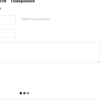
нтія
Повернення
р
Увійти за допомогою