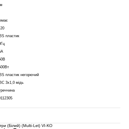
 м
емає
Р20
BS пластик
0Гц
6А
50В
500Вт
BS пластик негорючий
ВС 3х1,0 мідь
уреччина
0112305
ри (Білий) (Multi-Let) VI-KO