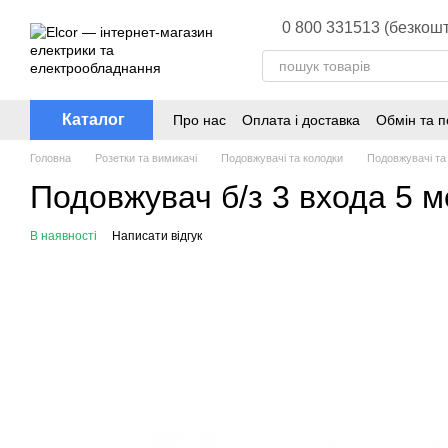
Перейти до основного контенту
0 800 331513 (безкошт
Каталог
Про нас
Оплата і доставка
Обмін та 
Головна
Розетки та вимикачі
Подовжувачі та колодки
Подовжувачі та
Подовжувач б/з 3 входа 5 ме
В наявності
Написати відгук