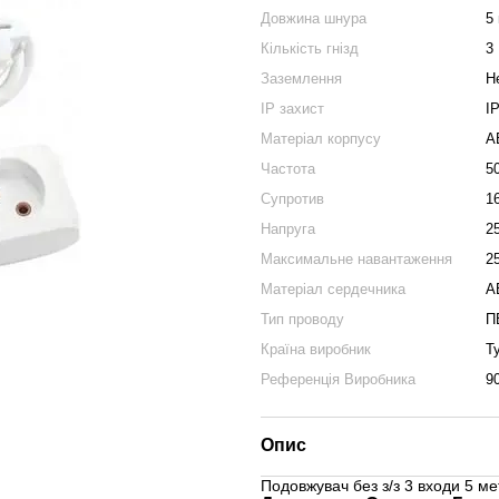
Довжина шнура
5
Кількість гнізд
3
Заземлення
Н
IP захист
І
Матеріал корпусу
A
Частота
5
Супротив
1
Напруга
2
Максимальне навантаження
2
Матеріал сердечника
A
Тип проводу
П
Країна виробник
Т
Референція Виробника
9
Опис
Подовжувач без з/з 3 входи 5 мет