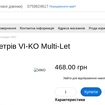
овні дзвінки)
0759824617
Передзвонити вам?
повернення
Контактна інформація
Адреса магазинів
Угода кор
 колодки VIKO
трів VI-KO Multi-Let
468.00 грн
Увійти
для відображення накоп
%
Купити
Характеристики