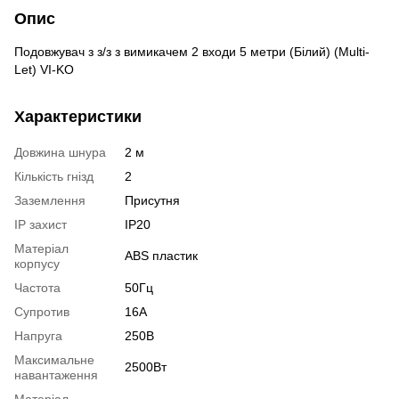
Опис
Подовжувач з з/з з вимикачем 2 входи 5 метри (Білий) (Multi-
Let) VI-KO
Характеристики
Довжина шнура
2 м
Кількість гнізд
2
Заземлення
Присутня
IP захист
ІР20
Матеріал
ABS пластик
корпусу
Частота
50Гц
Супротив
16А
Напруга
250В
Максимальне
2500Вт
навантаження
Матеріал