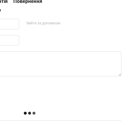
нтія
Повернення
р
Увійти за допомогою