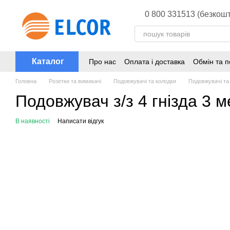
Перейти до основного контенту
0 800 331513 (безкошт
Каталог
Про нас
Оплата і доставка
Обмін та 
Головна
Розетки та вимикачі
Подовжувачі та колодки
Подовжувачі та
Подовжувач з/з 4 гнізда 3 м
В наявності
Написати відгук