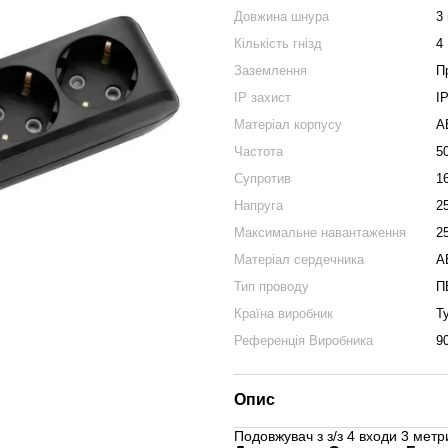
Довжина шнура
3
Кількість гнізд
4
Заземлення
П
IP захист
І
Матеріал корпусу
A
Частота
5
Супротив
1
Напруга
2
Максимальне навантаження
2
Матеріал сердечника
A
Тип проводу
П
Країна виробник
Т
Референція Виробника
9
Опис
Подовжувач з з/з 4 входи 3 метри