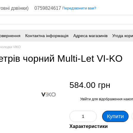
овні дзвінки)
0759824617
Передзвонити вам?
повернення
Контактна інформація
Адреса магазинів
Угода кор
 колодки VIKO
етрів чорний Multi-Let VI-KO
584.00 грн
Увійти
для відображення накоп
%
Купити
Характеристики