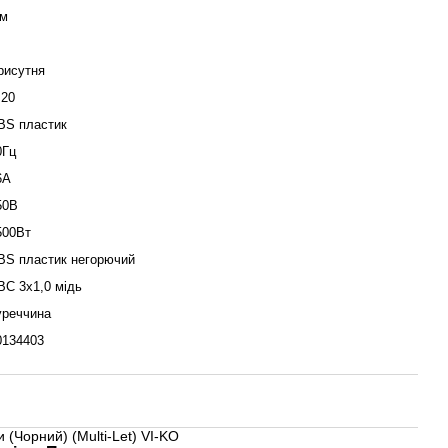
 м
рисутня
Р20
BS пластик
0Гц
6А
50В
500Вт
BS пластик негорючий
ВС 3х1,0 мідь
уреччина
0134403
 (Чорний) (Multi-Let) VI-KO