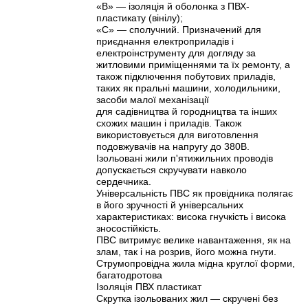
«В» — ізоляція й оболонка з ПВХ-
пластикату (вінілу);
«С» — сполучний. Призначений для
приєднання електроприладів і
електроінструменту для догляду за
житловими приміщеннями та їх ремонту, а
також підключення побутових приладів,
таких як пральні машини, холодильники,
засоби малої механізації
для садівництва й городництва та інших
схожих машин і приладів. Також
використовується для виготовлення
подовжувачів на напругу до 380В.
Ізольовані жили п'ятижильних проводів
допускається скручувати навколо
сердечника.
Універсальність ПВС як провідника полягає
в його зручності й універсальних
характеристиках: висока гнучкість і висока
зносостійкість.
ПВС витримує велике навантаження, як на
злам, так і на розрив, його можна гнути.
Струмопровідна жила мідна круглої форми,
багатодротова
Ізоляція ПВХ пластикат
Скрутка ізольованих жил — скручені без