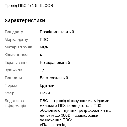
Провід ПВС 4х1,5 ELCOR
Характеристики
Тип дроту
Провід монтажний
Марка дроту
ПВС
Матеріал жили
Мідь
Кількість жил
4
Екранування
Не екранований
Зріз жили
1,5
Тип жили
Багатожильний
Форма
Круглий
Колір
Білий
Додаткова
ПВС — провід зі скрученими мідними
інформація
жилами з ПВХ ізоляцією та з ПВХ
оболонкою, гнучкий, розрахований на
напругу до 380В. Розшифровка
позначення ПВС:
«П» — провід;